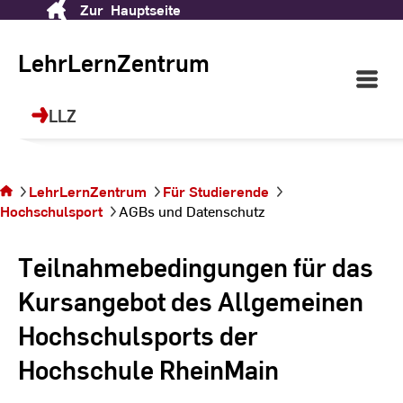
Zur
Hauptseite
Skip
LehrLernZentrum (LLZ)
to
Content
LehrLernZentrum
Open
Ihr Ort für Future Skills, Sprachen, Sport
Main
und berufliche Weiterbildung!
Navigati
LLZ
©
dr
Sie befinden
sich auf der
LehrLernZentrum
Für Studierende
Seite AGBs
Hochschulsport
AGBs und Datenschutz
und
Datenschutz
Teilnahmebedingungen für das
Kursangebot des Allgemeinen
Hochschulsports der
Hochschule RheinMain