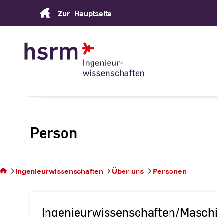
Skip
Zur
Hauptseite
to
Content
Person
Sie
befinden
sich auf
Ingenieurwissenschaften
Über uns
Personen
der
Seite
Ingenieurwissenschaften/Masch