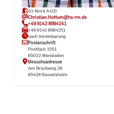
A1-Nord A410
Christian.Hottum
@hs-rm.de
+49 6142 8984241
+49 6142 8984251
nach Vereinbarung
Postanschrift
Postfach 3251
65022 Wiesbaden
Besuchsadresse
Am Brückweg 26
65428 Rüsselsheim