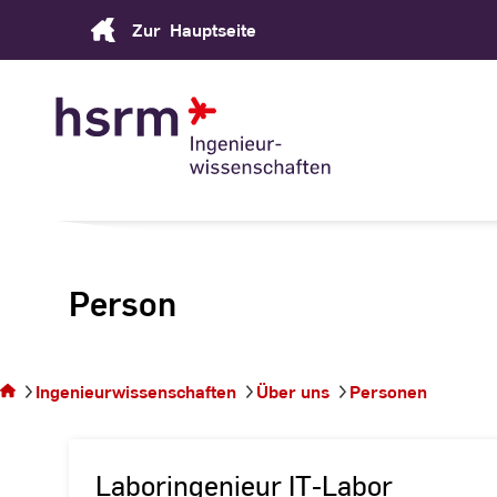
Skip
Zur
Hauptseite
to
Content
Person
Sie
befinden
sich auf
Ingenieurwissenschaften
Über uns
Personen
der
Seite
Laboringenieur IT-Labor