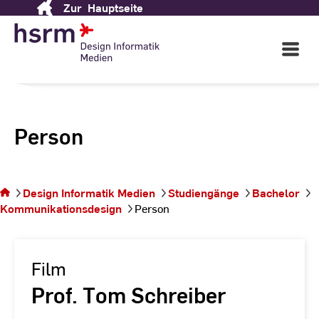
Zur
Hauptseite
Skip
to
Content
Open
Main
Navigati
Person
Sie
befinden
sich auf
Design Informatik Medien
Studiengänge
Bachelor
der
Kommunikationsdesign
Person
Seite
Person
Film
Prof. Tom Schreiber