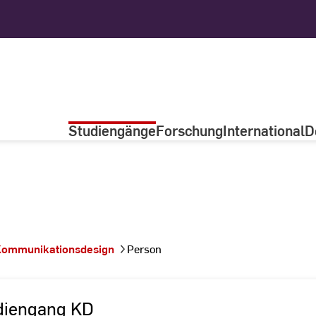
Studiengänge
Forschung
International
D
ommunikationsdesign
Person
diengang KD