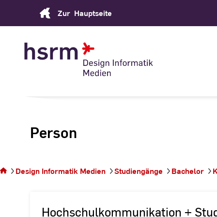
Skip
Zur
Hauptseite
to
Content
Person
Sie
befinden
sich auf
Design Informatik Medien
Studiengänge
Bachelor
K
der
Seite
Person
Hochschulkommunikation + Stu