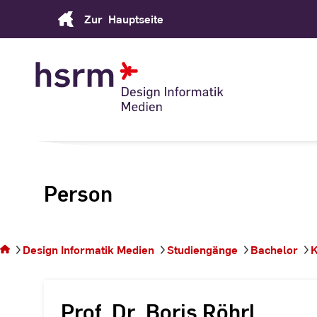
Skip
Zur
Hauptseite
to
Content
Person
Sie
befinden
sich auf
Design Informatik Medien
Studiengänge
Bachelor
K
der
Seite
Person
Prof. Dr. Boris Röhrl