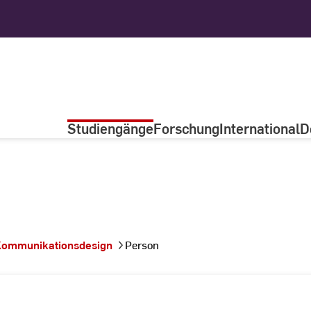
Studiengänge
Forschung
International
D
ommunikationsdesign
Person