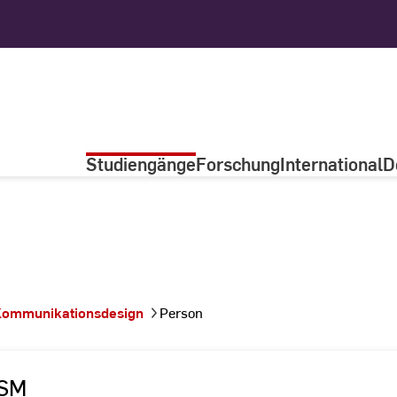
Studiengänge
Forschung
International
D
ommunikationsdesign
Person
CSM