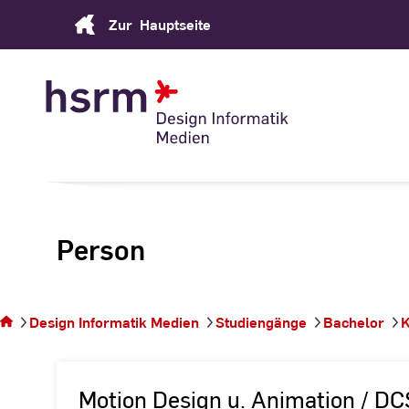
Skip
Zur
Hauptseite
to
Content
Person
Sie
befinden
sich auf
Design Informatik Medien
Studiengänge
Bachelor
K
der
Seite
Person
Motion Design u. Animation / D