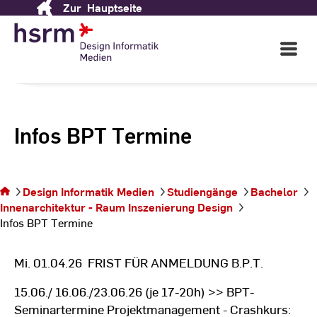
Zur
Hauptseite
Skip
to
Content
Open
Main
Navigati
Infos BPT Termine
Sie
befinden
sich auf
Design Informatik Medien
Studiengänge
Bachelor
der
Innenarchitektur - Raum Inszenierung Design
Seite
Infos BPT Termine
Infos
BPT
Termine
Mi. 01.04.26 FRIST FÜR ANMELDUNG B.P.T.
15.06./ 16.06./23.06.26 (je 17-20h) >> BPT-
Seminartermine Projektmanagement - Crashkurs: