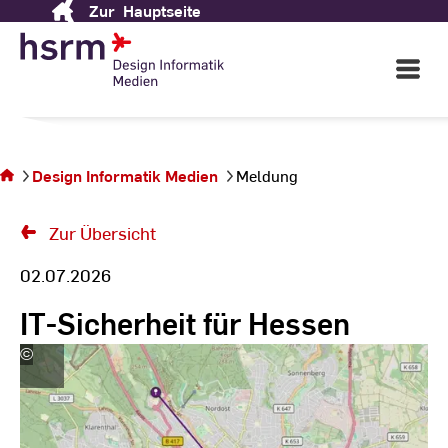
Zur
Hauptseite
Skip
to
Content
Open
Main
Navigati
Sie
befinden
sich auf
Design Informatik Medien
Meldung
der Seite
Meldung
Zur Übersicht
02.07.2026
IT-Sicherheit für Hessen
©
https://www.squad-
germany.de/testbeds/