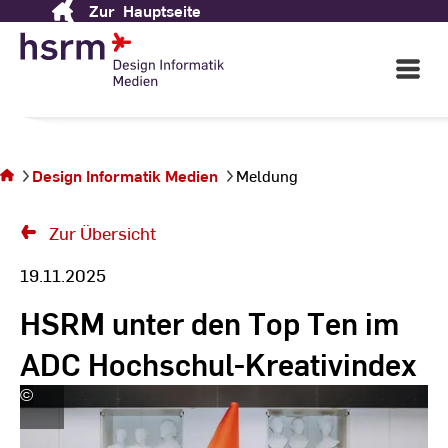
Zur
Hauptseite
Skip
to
Content
Open
Main
Navigati
Sie
befinden
sich auf
Design Informatik Medien
Meldung
der Seite
Meldung
Zur Übersicht
19.11.2025
HSRM unter den Top Ten im
ADC Hochschul-Kreativindex
©
Kira
Jacobi