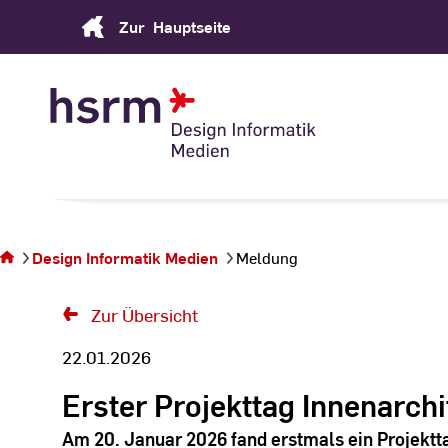
Skip
Zur
Hauptseite
to
Content
Sie
befinden
sich auf
Design Informatik Medien
Meldung
der Seite
Meldung
Zur Übersicht
22.01.2026
Erster Projekttag Innenarch
Am 20. Januar 2026 fand erstmals ein Projektt