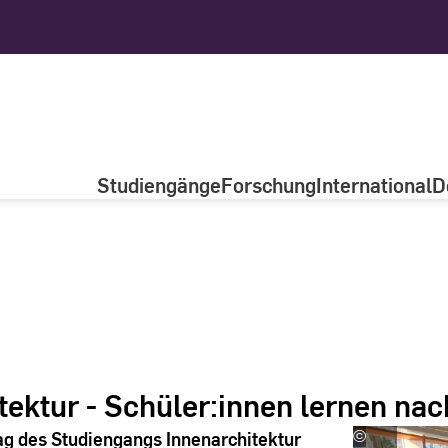
Studiengänge
Forschung
International
D
itektur - Schüler:innen lernen na
ag des Studiengangs Innenarchitektur
©
Team