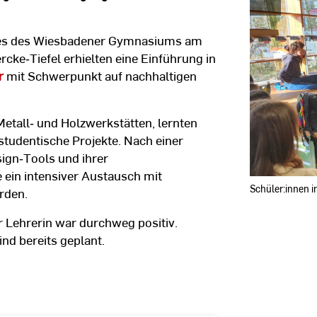
Schulkoope
ses des Wiesbadener Gymnasiums am
ke‑Tiefel erhielten eine Einführung in
r
mit Schwerpunkt auf nachhaltigen
tall‑ und Holzwerkstätten, lernten
tudentische Projekte. Nach einer
sign‑Tools und ihrer
 ein intensiver Austausch mit
Schüler:innen i
rden.
 Lehrerin war durchweg positiv.
nd bereits geplant.