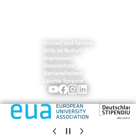
Kontakt und Service
Hilfe im Notfall
Impressum
Datenschutz
Barrierefreiheit
Leichte Sprache
Youtube
Facebook
Instagram
LinkedIn