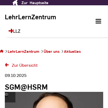
Zur
Hauptseite
Skip
to
Content
LehrLernZentrum
Open
Main
Navigati
LLZ
Sie
befinden
sich auf
LehrLernZentrum
Über uns
Aktuelles
der
Seite
Zur Übersicht
09.10.2025
SGM@HSRM
©
Andreas
Schlote