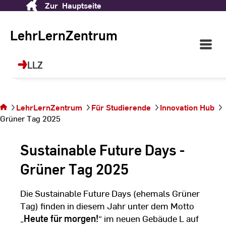
Zur
Hauptseite
Skip
LehrLernZentrum (LLZ)
to
Content
LehrLernZentrum
Open
Ihr Ort für Future Skills, Sprachen, Sport
Main
und berufliche Weiterbildung!
Navigati
LLZ
Sie
©
dr
befinden
sich auf
der
LehrLernZentrum
Für Studierende
Innovation Hub
Seite
Grüner Tag 2025
Grüner
Tag
Sustainable Future Days -
2025
Grüner Tag 2025
Die Sustainable Future Days (ehemals Grüner
Tag) finden in diesem Jahr unter dem Motto
„
Heute für morgen!
“ im neuen Gebäude L auf