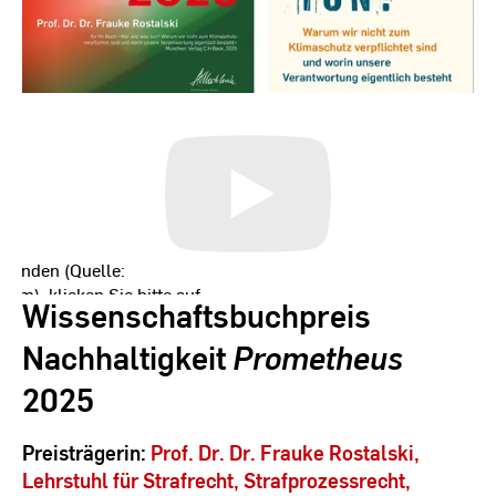
rwenden (Quelle:
.com
), klicken Sie bitte auf
Wissenschaftsbuchpreis
en Sie darauf hinweisen, dass
er iFrames Daten an Dritte
Nachhaltigkeit
Prometheus
s gespeichert werden
2025
ationen finden Sie in unserer
.
Preisträgerin:
Prof. Dr. Dr. Frauke Rostalski,
Lehrstuhl für Strafrecht, Strafprozessrecht,