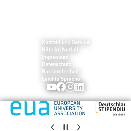
Kontakt und Service
Hilfe im Notfall
Impressum
Datenschutz
Barrierefreiheit
Leichte Sprache
Youtube
Facebook
Instagram
LinkedIn