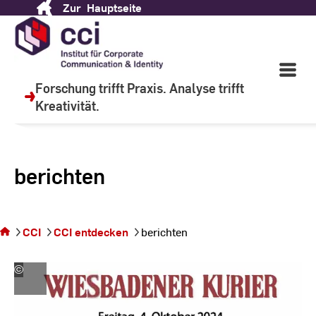
Zur
Hauptseite
Skip
to
Content
Open
Main
Forschung trifft Praxis. Analyse trifft
Navigati
Kreativität.
I
berichten
Sie
befinden
sich auf
CCI
CCI entdecken
berichten
der Seite
berichten
©
CCI