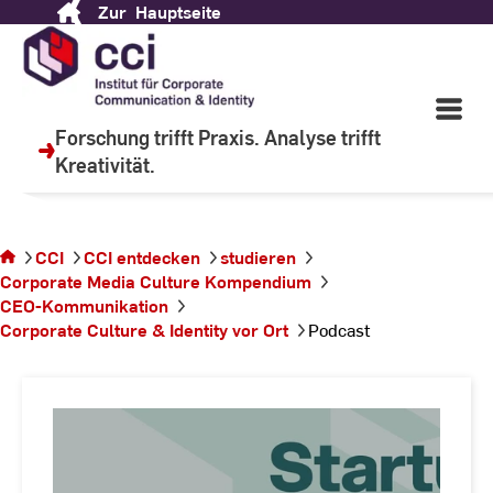
Zur
Hauptseite
Skip
to
Content
Wir lehren, um zu lernen.
Open
Main
Forschung trifft Praxis. Analyse trifft
Navigati
Kreativität.
©
C
Sie
befinden
CCI
CCI entdecken
studieren
sich auf
Corporate Media Culture Kompendium
der
CEO-Kommunikation
Seite
Corporate Culture & Identity vor Ort
Podcast
Podcast