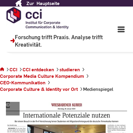
Zur
Hauptseite
Skip
to
Content
Wir lehren, um zu lernen.
Open
Main
Forschung trifft Praxis. Analyse trifft
Navigati
Kreativität.
©
C
Sie befinden
CCI
CCI entdecken
studieren
sich auf der
Corporate Media Culture Kompendium
Seite
CEO-Kommunikation
Medienspiegel
Corporate Culture & Identity vor Ort
Medienspiegel
©
CCI