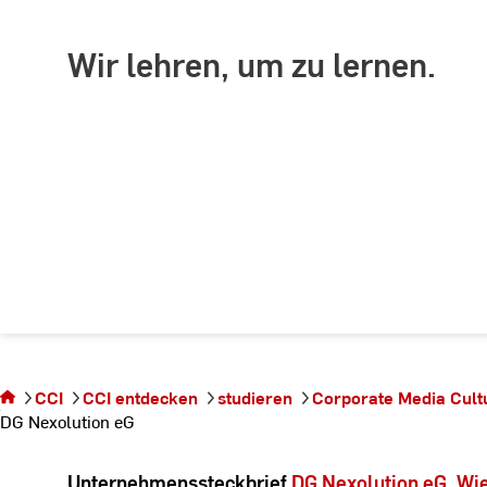
Wir lehren, um zu lernen.
Sie
befinden
sich auf
CCI
CCI entdecken
studieren
Corporate Media Cul
der Seite
DG Nexolution eG
DG
Nexolution
eG
Unternehmenssteckbrief
DG Nexolution eG, Wi