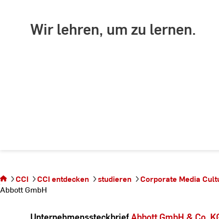
Wir lehren, um zu lernen.
Sie
befinden
sich auf
CCI
CCI entdecken
studieren
Corporate Media Cul
der
Abbott GmbH
Seite
Abbott
GmbH
Unternehmenssteckbrief
Abbott GmbH & Co. KG