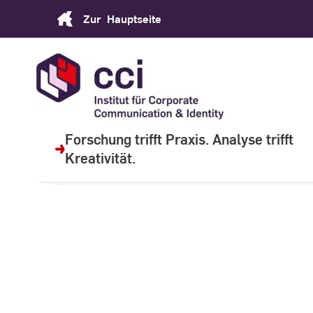
Skip
Zur
Hauptseite
to
Content
Forschung trifft Praxis. Analyse trifft
Kreativität.