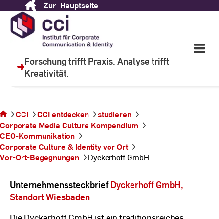
Zur
Hauptseite
Skip
to
Content
Wir lehren, um zu lernen.
Open
Main
Forschung trifft Praxis. Analyse trifft
Navigati
Kreativität.
©
C
Sie
CCI
CCI entdecken
studieren
befinden
Corporate Media Culture Kompendium
sich auf
CEO-Kommunikation
der Seite
Corporate Culture & Identity vor Ort
Dyckerhoff
Vor-Ort-Begegnungen
Dyckerhoff GmbH
GmbH
Unternehmenssteckbrief
Dyckerhoff GmbH,
Standort Wiesbaden
Die Dyckerhoff GmbH ist ein traditionsreiches