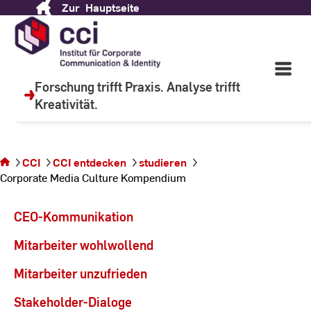
Zur
Hauptseite
Skip
to
Content
Wir lehren, um zu lernen.
Open
Main
Forschung trifft Praxis. Analyse trifft
Navigati
Kreativität.
Sie befinden
©
C
sich auf der
Seite
CCI
CCI entdecken
studieren
Corporate
Corporate Media Culture Kompendium
Media
Culture
Kompendium
CEO-Kommunikation
Mitarbeiter wohlwollend
Mitarbeiter unzufrieden
Stakeholder-Dialoge