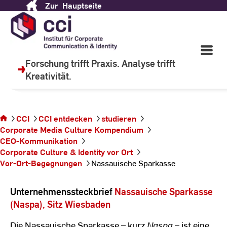
Zur
Hauptseite
Skip
to
Content
Wir lehren, um zu lernen.
Open
Main
Forschung trifft Praxis. Analyse trifft
Navigati
Kreativität.
©
C
Sie befinden
CCI
CCI entdecken
studieren
sich auf der
Corporate Media Culture Kompendium
Seite
CEO-Kommunikation
Nassauische
Corporate Culture & Identity vor Ort
Sparkasse
Vor-Ort-Begegnungen
Nassauische Sparkasse
Unternehmenssteckbrief
Nassauische Sparkasse
(Naspa), Sitz Wiesbaden
Die Nassauische Sparkasse – kurz
Naspa
– ist eine