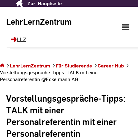
Zur
Hauptseite
Skip
LehrLernZentrum (LLZ)
to
Content
LehrLernZentrum
Open
Ihr Ort für Future Skills, Sprachen, Sport
Main
und berufliche Weiterbildung!
Navigati
LLZ
©
dr
Sie befinden sich auf
der Seite
LehrLernZentrum
Für Studierende
Career Hub
Vorstellungsgespräche-
Vorstellungsgespräche-Tipps: TALK mit einer
Tipps: TALK mit einer
Personalreferentin @Eckelmann AG
Personalreferentin
@Eckelmann AG
Vorstellungsgespräche-Tipps:
TALK mit einer
Personalreferentin mit einer
Personalreferentin