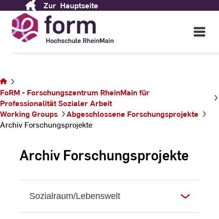
Zur
Hauptseite
Skip
to
Content
Open
Main
Navigati
Sie befinden sich
FoRM - Forschungszentrum RheinMain für
auf der Seite Archiv
Professionalität ­Sozialer ­Arbeit
Forschungsprojekte
Working Groups
Abgeschlossene Forschungsprojekte
Archiv Forschungsprojekte
Archiv Forschungsprojekte
Sozialraum/Lebenswelt