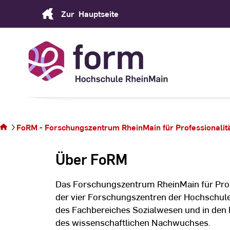
Skip
Zur
Hauptseite
to
Content
Sie
befinden
sich auf
der
FoRM - Forschungszentrum RheinMain für Professionalität 
Seite
Über
Über FoRM
FoRM
Das Forschungszentrum RheinMain für Profes
der vier Forschungszentren der Hochschule 
des Fachbereiches Sozialwesen und in den
des wissenschaftlichen Nachwuchses.