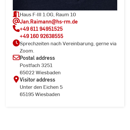
Haus F-III 1.OG, Raum 10
Jan.Raimann
@hs-rm.de
+49 611 94951525
+49 160 92638555
Sprechzeiten nach Vereinbarung, gerne via
Zoom.
Postal address
Postfach 3251
65022 Wiesbaden
Visitor address
Unter den Eichen 5
65195 Wiesbaden