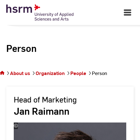
Skip
to
Open
Main
Content
Navigati
Person
You
are on
the
About us
Organization
People
Person
page
Person
Head of Marketing
Jan Raimann
©
Andreas
Schlote