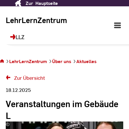
Zur
Hauptseite
Skip
to
Content
LehrLernZentrum
Open
Main
Navigati
LLZ
Sie
befinden
sich auf
LehrLernZentrum
Über uns
Aktuelles
der
Seite
Zur Übersicht
18.12.2025
Veranstaltungen im Gebäude
L
©
Lucas