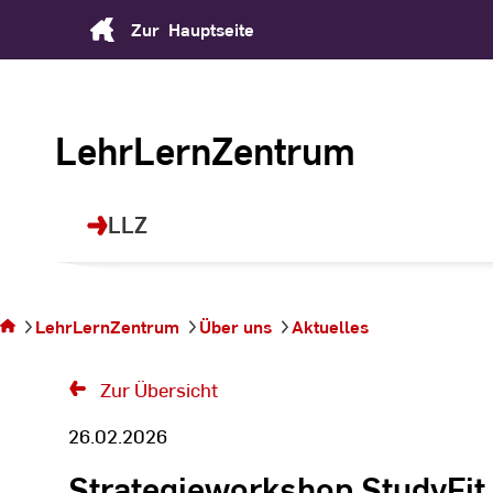
Skip
Zur
Hauptseite
to
Content
LehrLernZentrum
LLZ
Sie
befinden
sich auf
LehrLernZentrum
Über uns
Aktuelles
der
Seite
Zur Übersicht
26.02.2026
Strategieworkshop StudyFit