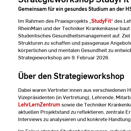
Gemeinsam für ein gesundes Studium an der 
Im Rahmen des Praxisprojekts „
StudyFit
“ des L
RheinMain und der Techniker Krankenkasse baut 
Studentisches Gesundheitsmanagement auf. Ziel i
Strukturen zu schaffen und passgenaue Angebote 
körperlichen und mentalen Gesundheit zu entwicke
Strategieworkshop am 9. Februar 2026.
Über den Strategieworkshop
Dabei waren Vertreter:innen aus verschiedenen H
Vizepräsidenten (in Vertretung), Lehrende, Mitarb
LehrLernZentrum
sowie die Techniker Kranken
aktuellen Projektstand zu reflektieren, zentrale
Interviews zu analysieren und konkrete Handlungs
Im Fokus standen Studienbedingungen, individuel