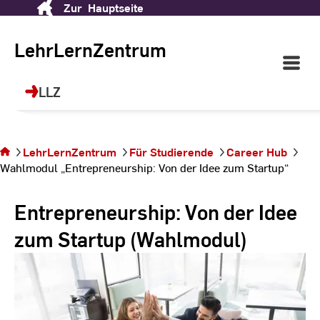
Zur
Hauptseite
Skip
LehrLernZentrum (LLZ)
to
Content
LehrLernZentrum
Open
Ihr Ort für Future Skills, Sprachen, Sport
Main
und berufliche Weiterbildung!
Navigati
LLZ
©
dr
Sie befinden sich
auf der Seite
Wahlmodul
LehrLernZentrum
Für Studierende
Career Hub
„Entrepreneurship:
Wahlmodul „Entrepreneurship: Von der Idee zum Startup“
Von der Idee zum
Startup“
Entrepreneurship: Von der Idee
zum Startup (Wahlmodul)