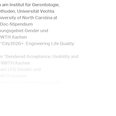
 am Institut für Gerontologie,
hoden, Universität Vechta
iversity of North Carolina at
stDoc-Stipendium
hungsgebiet Gender und
, RWTH Aachen
 “City2020+: Engineering Life Quality
in “Gendered Acceptance, Usability and
), RWTH Aachen
n am LFG Gender und
, RWTH Aachen
nstitut für Arbeitswissenschaft