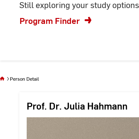
Still exploring your study options
or
enter
Program Finder
keyword
You
are on
the
Person Detail
page
Person
Detail
Prof. Dr. Julia Hahmann