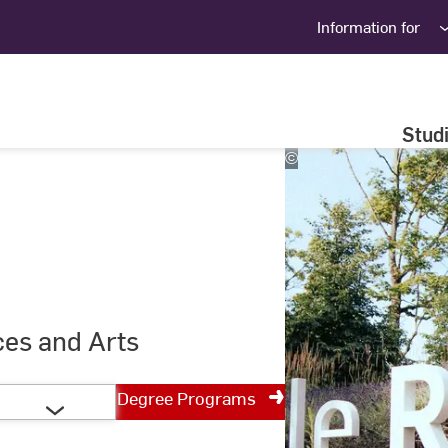
Information for
Stud
©
Studio
Steve
ces and Arts
Degree Programs