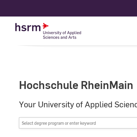
Skip
to
Content
Hochschule RheinMain
Your University of Applied Scien
Select
degree
program