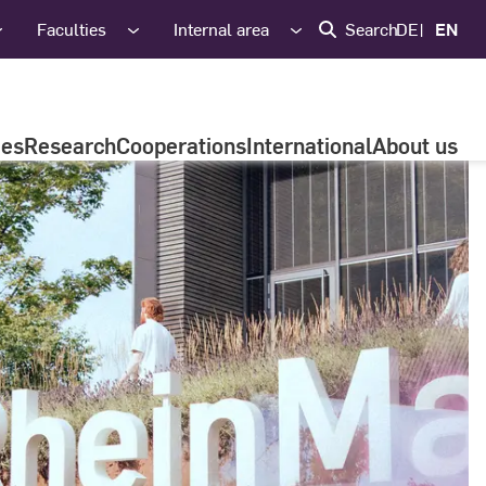
Faculties
Internal area
Search
DE
EN
ies
Research
Cooperations
International
About us