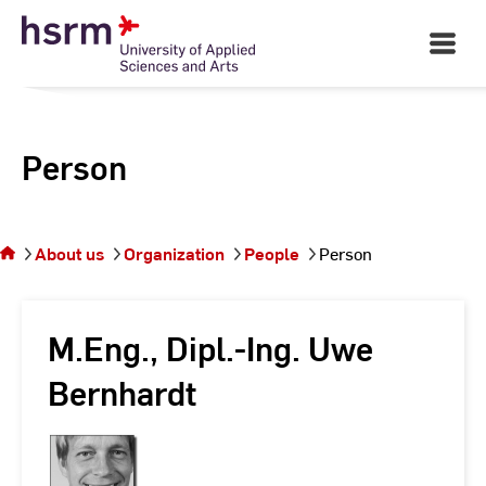
Skip
to
Open
Main
Content
Navigati
Person
You
are on
the
About us
Organization
People
Person
page
Person
M.Eng., Dipl.-Ing. Uwe
Bernhardt