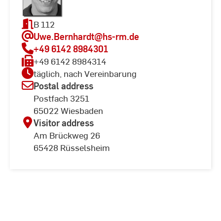
B 112
Uwe.Bernhardt
@hs-rm.de
+49 6142 8984301
+49 6142 8984314
täglich, nach Vereinbarung
Postal address
Postfach 3251
65022 Wiesbaden
Visitor address
Am Brückweg 26
65428 Rüsselsheim