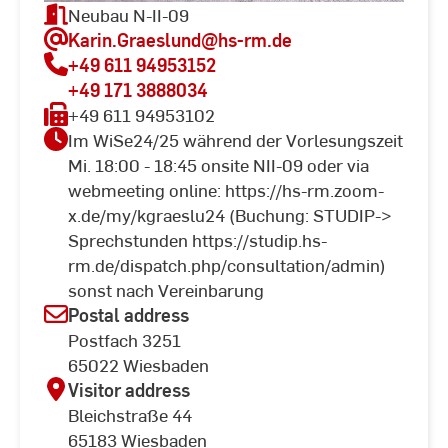
Neubau N-II-09
Karin.Graeslund
@hs-rm.de
+49 611 94953152
+49 171 3888034
+49 611 94953102
Im WiSe24/25 während der Vorlesungszeit
Mi. 18:00 - 18:45 onsite NII-09 oder via
webmeeting online: https://hs-rm.zoom-
x.de/my/kgraeslu24 (Buchung: STUDIP->
Sprechstunden https://studip.hs-
rm.de/dispatch.php/consultation/admin)
sonst nach Vereinbarung
Postal address
Postfach 3251
65022 Wiesbaden
Visitor address
Bleichstraße 44
65183 Wiesbaden