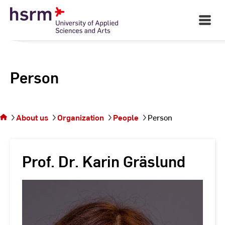
Skip
to
Open
Main
Content
Navigati
Person
You
are on
the
About us
Organization
People
Person
page
Person
Prof. Dr. Karin Gräslund