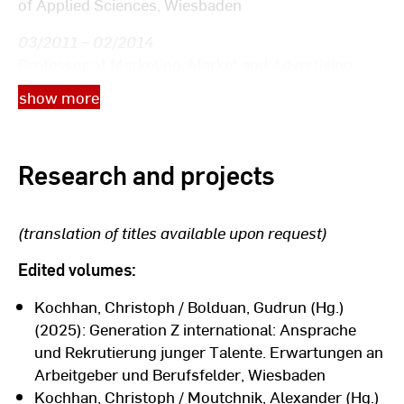
of Applied Sciences, Wiesbaden
03/2011 – 02/2014
Professor of Marketing, Market and Advertising
Psychology, Riedlingen University; since September
show more
2012 Head of Degree Program Media and
Communication Management (B.A.)
10/2001 – 02/2011
Research and projects
Manager, Marketing and Market research at the
German Publishers & Booksellers Association,
(translation of titles available upon request)
Frankfurt am Main
Edited volumes:
10/1999 – 09/2001
Project manager at the F.A.Z.-Institut PRIME
Kochhan, Christoph / Bolduan, Gudrun (Hg.)
Research, Mainz
(2025): Generation Z international: Ansprache
und Rekrutierung junger Talente. Erwartungen an
04/1996 – 09/1999
Arbeitgeber und Berufsfelder, Wiesbaden
Research assistant, University of Trier, Department
Kochhan, Christoph / Moutchnik, Alexander (Hg.)
of Consumer and Communication Research