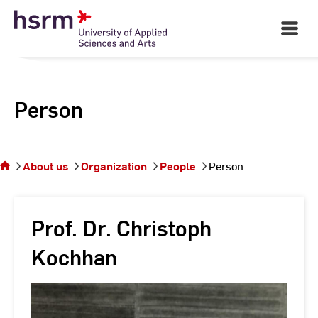
Skip
to
Open
Main
Content
Navigati
Person
You
are on
the
About us
Organization
People
Person
page
Person
Prof. Dr. Christoph
Kochhan