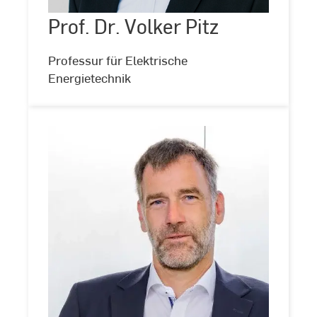
Pitz
Prof. Dr. Volker Pitz
©
Kira
Jacobi
Professur für Elektrische
Energietechnik
Prof.
Dr.-