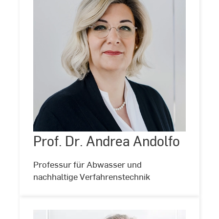
Prof.
Dr.
Andrea
Andolfo
Prof. Dr. Andrea Andolfo
©
Kira
Jacobi
Professur für Abwasser und
nachhaltige Verfahrenstechnik