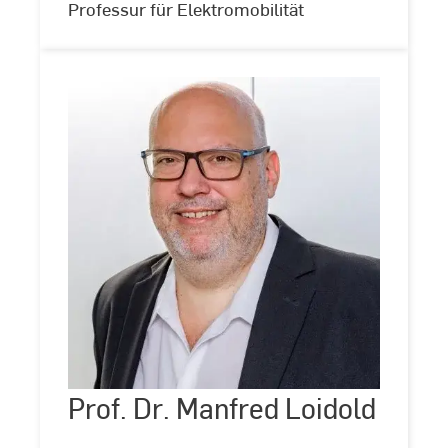
Professur für Elektromobilität
Prof.
Dr.
Manfred
Loidold
Prof. Dr. Manfred Loidold
©
Andreas
Schlote
(www.andreasschlote.de)