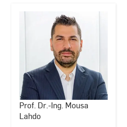
Prof.
Dr.-
Ing.
Mousa
Prof. Dr.-Ing. Mousa
©
Andreas
Lahdo
Schlote
Lahdo
(www.andreasschlote.de)