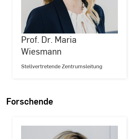
Prof.
Dr.
Maria
Wiesmann
Prof. Dr. Maria
©
Kira
Jacobi
Wiesmann
Stellvertretende Zentrumsleitung
Forschende