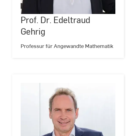
Edeltraud
Gehrig
Prof. Dr. Edeltraud
©
Andreas
Schlote
Gehrig
(www.andreasschlote.de)
Professur für Angewandte Mathematik