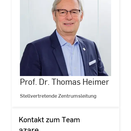
Prof.
Dr.
Thomas
Heimer
Prof. Dr. Thomas Heimer
©
Andreas
Schlote
(www.andreasschlote.de)
Stellvertretende Zentrumsleitung
Kontakt zum Team
azare