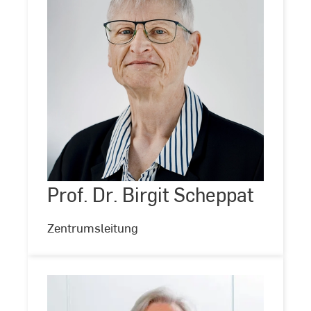
Prof.
Dr.
Birgit
Scheppat
Prof. Dr. Birgit Scheppat
©
Kira
Jacobi
Zentrumsleitung