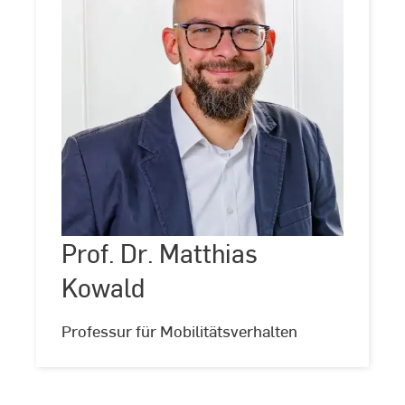
Prof.
Dr.
Matthias
Kowald
Prof. Dr. Matthias
©
Andreas
Schlote
Kowald
(www.andreasschlote.de)
Professur für Mobilitätsverhalten