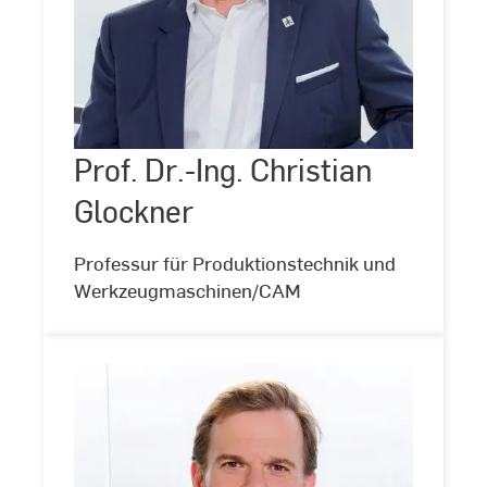
Prof.
Dr.-
Ing.
Christian
Prof. Dr.-Ing. Christian
©
Andreas
Glockner
Schlote
Glockner
(www.andreasschlote.de)
Professur für Produktionstechnik und
Werkzeugmaschinen/CAM