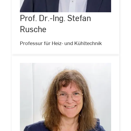
Ing.
Stefan
Prof. Dr.-Ing. Stefan
©
Andreas
Rusche
Schlote
Rusche
(www.andreasschlote.de)
Professur für Heiz- und Kühltechnik