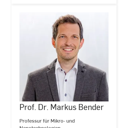
Prof.
Dr.
Markus
Bender
Prof. Dr. Markus Bender
©
Andreas
Schlote
(www.andreasschlote.de)
Professur für Mikro- und
Nanotechnologien