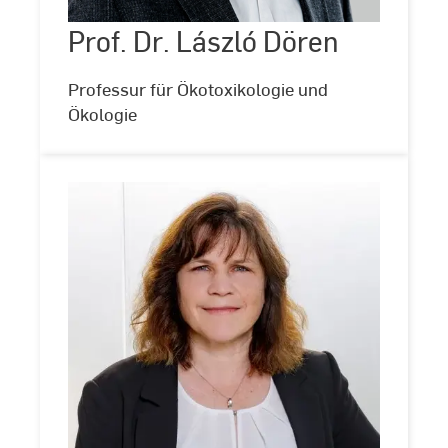
Dören
Prof. Dr. László Dören
©
Kira
Jacobi
Professur für Ökotoxikologie und
Ökologie
Prof.
Dr.