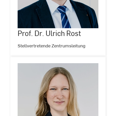
Prof.
Dr.
Ulrich
Rost
Prof. Dr. Ulrich Rost
©
Kira
Jacobi
Stellvertretende Zentrumsleitung