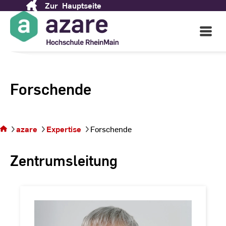
Zur
Hauptseite
Skip
to
Open
Content
Main
Navigati
Forschende
Sie
befinden
sich auf der
azare
Expertise
Forschende
Seite
Forschende
Zentrumsleitung