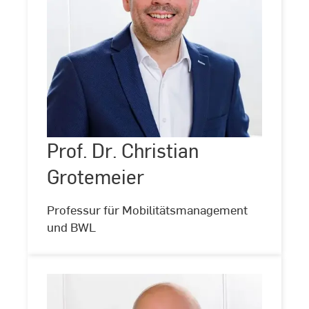
Prof.
Dr.
Christian
Grotemeier
Prof. Dr. Christian
©
Andreas
Schlote
Grotemeier
(www.andreasschlote.de)
Professur für Mobilitätsmanagement
und BWL