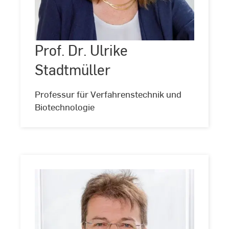
Prof.
Dr.
Ulrike
Stadtmüller
Prof. Dr. Ulrike
©
Andreas
Schlote
Stadtmüller
(www.andreasschlote.de)
Professur für Verfahrenstechnik und
Biotechnologie