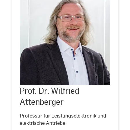
Prof.
Dr.
Wilfried
Attenberger
Prof. Dr. Wilfried
©
Andreas
Schlote
Attenberger
(www.andreasschlote.de)
Professur für Leistungselektronik und
elektrische Antriebe