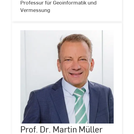
Professur für Geoinformatik und
Vermessung
Prof.
Dr.
Martin
Müller
Prof. Dr. Martin Müller
©
Andreas
Schlote