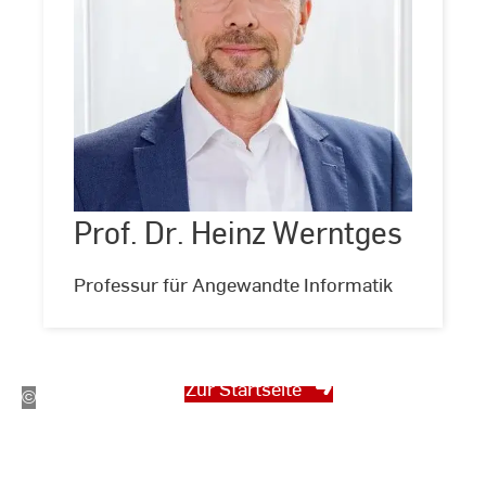
Prof.
Dr.
Heinz
Werntges
Prof. Dr. Heinz Werntges
©
Andreas
Schlote
(www.andreasschlote.de)
Professur für Angewandte Informatik
Forschungszentrum
azare
Zur Startseite
©
Andreas
Schlote
(www.andreasschlote.de)