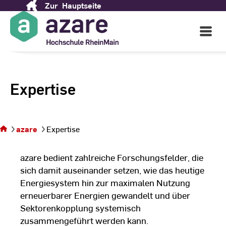
Zur
Hauptseite
Skip
to
Open
Content
Main
Navigati
Expertise
Sie
befinden
sich auf
azare
Expertise
der Seite
Expertise
azare bedient zahlreiche Forschungsfelder, die
sich damit auseinander setzen, wie das heutige
Energiesystem hin zur maximalen Nutzung
erneuerbarer Energien gewandelt und über
Sektorenkopplung systemisch
zusammengeführt werden kann.