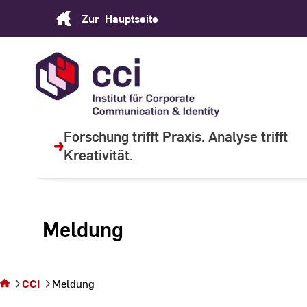
Skip
Zur
Hauptseite
to
Content
Forschung trifft Praxis. Analyse trifft
Kreativität.
Meldung
Sie
befinden
sich auf
CCI
Meldung
der Seite