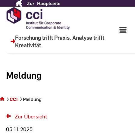
Zur
Hauptseite
Skip
to
Content
Open
Main
Forschung trifft Praxis. Analyse trifft
Navigati
Kreativität.
Meldung
Sie
befinden
sich auf
CCI
Meldung
der Seite
Meldung
Zur Übersicht
05.11.2025