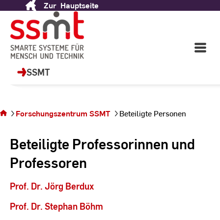
Zur
Hauptseite
Skip
to
SSMT - Smarte Systeme
Content
für Mensch und Technik
Open
Main
Navigati
SSMT
Sie
befinden
sich auf
Forschungszentrum SSMT
Beteiligte Personen
der Seite
Beteiligte
Beteiligte Professorinnen und
Personen
Professoren
Prof. Dr. Jörg Berdux
Prof. Dr. Stephan Böhm