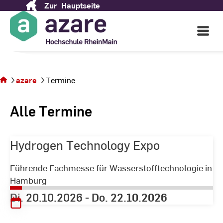
Zur
Hauptseite
Skip
to
Open
Content
Main
Navigati
Sie
befinden
sich auf
azare
Termine
der
Seite
Alle Termine
Termine
Hydrogen Technology Expo
Führende Fachmesse für Wasserstofftechnologie in
Hamburg
Di. 20.10.2026
-
Do. 22.10.2026