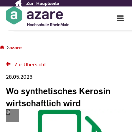
Zur
Hauptseite
Skip
to
Open
Content
Main
Navigati
Sie
befinden
sich auf
azare
der
Seite
Zur Übersicht
28.05.2026
Wo synthetisches Kerosin
wirtschaftlich wird
©
MarkRademaker
-
stock.adobe.com