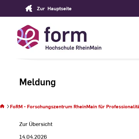
Skip
Zur
Hauptseite
to
Content
Meldung
Sie
befinden
sich auf
FoRM - Forschungszentrum RheinMain für Professionalität 
der
Seite
Zur Übersicht
14.04.2026