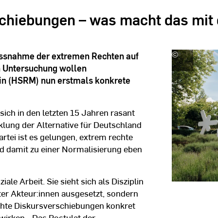
chiebungen – was macht das mit d
ussnahme der extremen Rechten auf
©
Kira
Jacobi
ten Untersuchung wollen
in (HSRM) nun erstmals konkrete
sich in den letzten 15 Jahren rasant
klung der Alternative für Deutschland
Partei ist es gelungen, extrem rechte
nd damit zu einer Normalisierung eben
le Arbeit. Sie sieht sich als Disziplin
ter Akteur:innen ausgesetzt, sondern
chte Diskursverschiebungen konkret
irken. „Das Postulat der