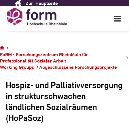
Zur
Hauptseite
Skip
to
Content
Open
Main
Navigati
Sie
befinden
FoRM - Forschungszentrum RheinMain für
sich auf
Professionalität ­Sozialer ­Arbeit
der
Working Groups
Abgeschlossene Forschungsprojekte
Seite
Hospiz- und Palliativversorgung
in strukturschwachen
ländlichen Sozialräumen
(HoPaSoz)