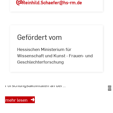
Reinhild.Schaefer
@hs-rm.de
Gefördert vom
Zur Übersicht der
Hessischen Ministerium für
Gefördert
Wissenschaft und Kunst - Frauen- und
Forschungsprojekte der
vom
Geschlechterforschung
HSRM
Die Vielfalt der
Forschungsaktivitäten an der
©
An
Hochschule RheinMain spiegelt
Sc
sich auch in den zahlreichen
mehr lesen
Projekten der einzelnen
Fachbereiche wider.