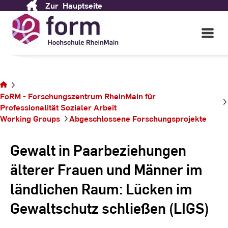
Zur
Hauptseite
Skip
to
Content
Open
Main
Navigati
Sie
befinden
FoRM - Forschungszentrum RheinMain für
sich auf
Professionalität ­Sozialer ­Arbeit
der
Working Groups
Abgeschlossene Forschungsprojekte
Seite
Gewalt in Paarbeziehungen
älterer Frauen und Männer im
ländlichen Raum: Lücken im
Gewaltschutz schließen (LIGS)