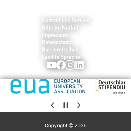
Kontakt und Service
Hilfe im Notfall
Impressum
Datenschutz
Barrierefreiheit
Leichte Sprache
Youtube
Facebook
Instagram
LinkedIn
Copyright © 2026