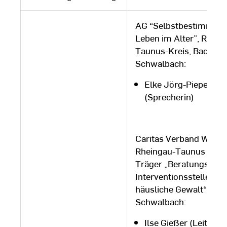
AG “Selbstbestimmtes
Leben im Alter”, Rhein
Taunus-Kreis, Bad
Schwalbach:
Elke Jörg-Pieper
(Sprecherin)
Caritas Verband Wiesb
Rheingau-Taunus e.V.,
Träger „Beratungs- un
Interventionsstelle ge
häusliche Gewalt“, Bad
Schwalbach:
Ilse Gießer (Leitung)