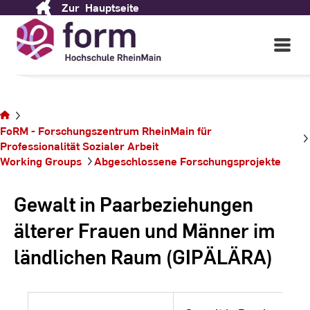
Zur
Hauptseite
Skip
to
Content
Open
Main
Navigati
Sie
befinden
FoRM - Forschungszentrum RheinMain für
sich auf
Professionalität ­Sozialer ­Arbeit
der
Working Groups
Abgeschlossene Forschungsprojekte
Seite
Gewalt in Paarbeziehungen
älterer Frauen und Männer im
ländlichen Raum (GIPÄLÄRA)