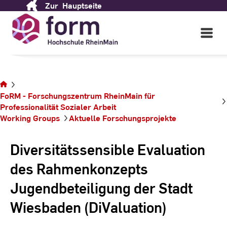
Zur
Hauptseite
Skip
to
Content
Open
Main
Navigati
Sie
befinden
FoRM - Forschungszentrum RheinMain für
sich auf
Professionalität ­Sozialer ­Arbeit
der
Working Groups
Aktuelle Forschungsprojekte
Seite
Diversitätssensible Evaluation
des Rahmenkonzepts
Jugendbeteiligung der Stadt
Wiesbaden (DiValuation)