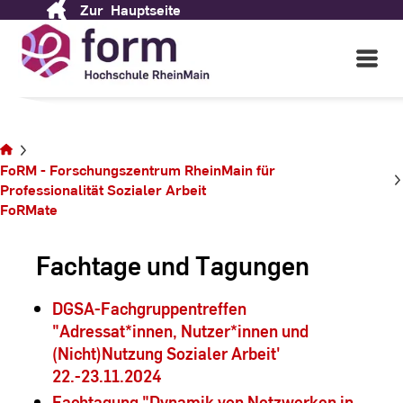
Zur
Hauptseite
Skip
to
Content
Open
Main
Navigati
Sie
befinden
FoRM - Forschungszentrum RheinMain für
sich auf
Professionalität ­Sozialer ­Arbeit
der
FoRMate
Seite
Fachtage und Tagungen
DGSA-Fachgruppentreffen
"Adressat*innen, Nutzer*innen und
(Nicht)Nutzung Sozialer Arbeit'
22.-23.11.2024
Fachtagung "Dynamik von Netzwerken in