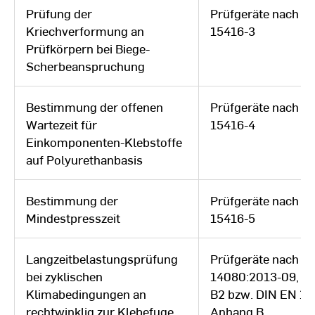
Prüfung der
Prüfgeräte nach D
Kriechverformung an
15416-3
Prüfkörpern bei Biege-
Scherbeanspruchung
Bestimmung der offenen
Prüfgeräte nach D
Wartezeit für
15416-4
Einkomponenten-Klebstoffe
auf Polyurethanbasis
Bestimmung der
Prüfgeräte nach D
Mindestpresszeit
15416-5
Langzeitbelastungsprüfung
Prüfgeräte nach D
bei zyklischen
14080:2013-09, A
Klimabedingungen an
B2 bzw. DIN EN 16
rechtwinklig zur Klebefuge
Anhang B