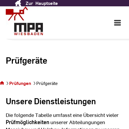
Zur
Hauptseite
Skip
to
Content
Open
Main
Navigati
Prüfgeräte
Sie
befinden
sich auf
Prüfungen
Prüfgeräte
der Seite
Prüfgeräte
Unsere Dienstleistungen
Die folgende Tabelle umfasst eine Übersicht vieler
Prüfmöglichkeiten
unserer Abteilungungen