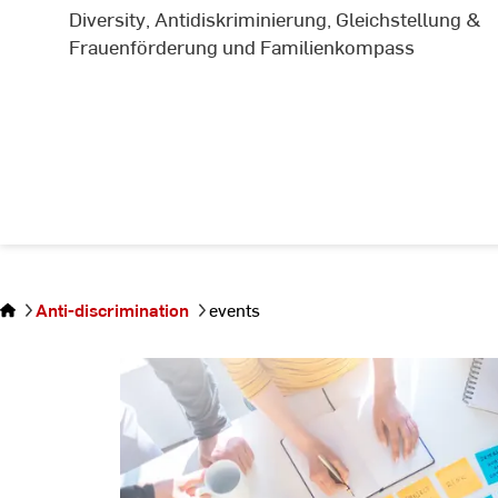
Diversity, Antidiskriminierung, Gleichstellung &
Frauenförderung und Familienkompass
You
are on
the
Anti-discrimination
events
page
events