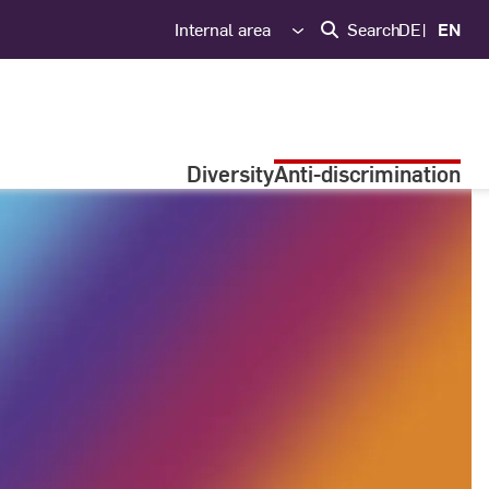
Internal area
Search
DE
EN
Diversity
Anti-discrimination