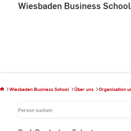
Wiesbaden Business School
Sie
befinden
sich auf
Wiesbaden Business School
Über uns
Organisation 
der Seite
Personen
Nach
Person
suchen