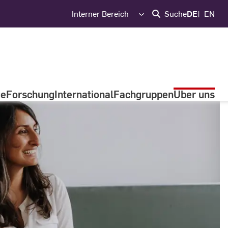
Interner Bereich
Suche
DE
EN
ge
Forschung
International
Fachgruppen
Über uns