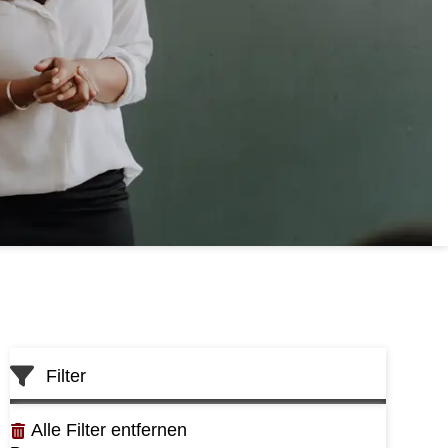
Skip
Filter
to
List
Alle Filter entfernen