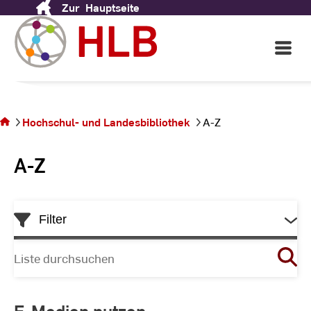
Zur
Hauptseite
Skip
to
Content
Open
Main
Navigati
Sie
befinden
sich auf
Hochschul- und Landesbibliothek
A-Z
der
Seite A-
A-Z
Z
Skip
Filter
to
List
Liste
durchsuchen
E-Medien nutzen